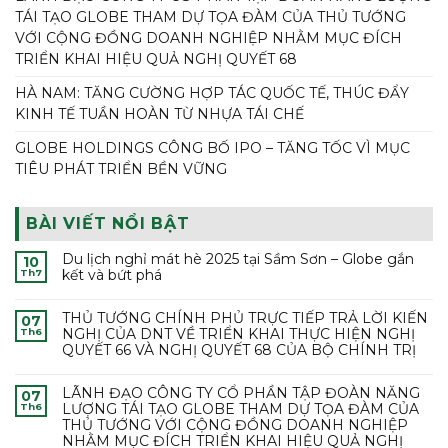
TÁI TẠO GLOBE THAM DỰ TỌA ĐÀM CỦA THỦ TƯỚNG
VỚI CỘNG ĐỒNG DOANH NGHIỆP NHẰM MỤC ĐÍCH
TRIỂN KHAI HIỆU QUẢ NGHỊ QUYẾT 68
HÀ NAM: TĂNG CƯỜNG HỢP TÁC QUỐC TẾ, THÚC ĐẨY
KINH TẾ TUẦN HOÀN TỪ NHỰA TÁI CHẾ
GLOBE HOLDINGS CÔNG BỐ IPO – TĂNG TỐC VÌ MỤC
TIÊU PHÁT TRIỂN BỀN VỮNG
BÀI VIẾT NỔI BẬT
Du lịch nghỉ mát hè 2025 tại Sầm Sơn – Globe gắn
10
kết và bứt phá
Th7
THỦ TƯỚNG CHÍNH PHỦ TRỰC TIẾP TRẢ LỜI KIẾN
07
NGHỊ CỦA DNT VỀ TRIỂN KHAI THỰC HIỆN NGHỊ
Th6
QUYẾT 66 VÀ NGHỊ QUYẾT 68 CỦA BỘ CHÍNH TRỊ
LÃNH ĐẠO CÔNG TY CỔ PHẦN TẬP ĐOÀN NĂNG
07
LƯỢNG TÁI TẠO GLOBE THAM DỰ TỌA ĐÀM CỦA
Th6
THỦ TƯỚNG VỚI CỘNG ĐỒNG DOANH NGHIỆP
NHẰM MỤC ĐÍCH TRIỂN KHAI HIỆU QUẢ NGHỊ