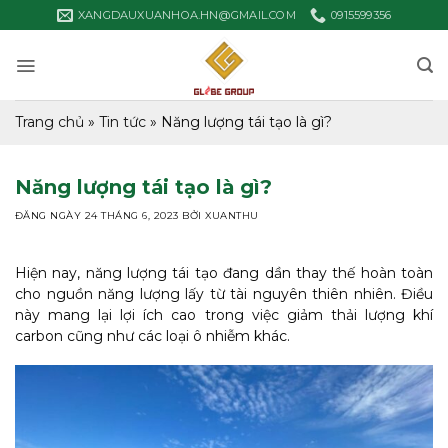
Bỏ
XANGDAUXUANHOA.HN@GMAIL.COM
0915599356
qua
nội
dung
Trang chủ
»
Tin tức
»
Năng lượng tái tạo là gì?
Năng lượng tái tạo là gì?
ĐĂNG NGÀY
24 THÁNG 6, 2023
BỞI
XUANTHU
Hiện nay, năng lượng tái tạo đang dần thay thế hoàn toàn
cho nguồn năng lượng lấy từ tài nguyên thiên nhiên. Điều
này mang lại lợi ích cao trong việc giảm thải lượng khí
carbon cũng như các loại ô nhiễm khác.