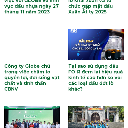
việc với GLOBE về lĩnh
lò khai xuân và tổ
vực dầu nhựa ngày 27
chức gặp mặt đầu
tháng 11 năm 2023
Xuân Ất tỵ 2025
Công ty Globe chú
Tại sao sử dụng dầu
trọng việc chăm lo
FO-R đem lại hiệu quả
quyền lợi, đời sống vật
kinh tế cao hơn so với
chất và tinh thần
các loại dầu đốt lò
CBNV
khác?