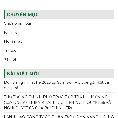
CHUYÊN MỤC
Chưa phân loại
Kinh Tế
Nghỉ mát
Tin tức
Xã Hội
BÀI VIẾT MỚI
Du lịch nghỉ mát hè 2025 tại Sầm Sơn – Globe gắn kết và
bứt phá
THỦ TƯỚNG CHÍNH PHỦ TRỰC TIẾP TRẢ LỜI KIẾN NGHỊ
CỦA DNT VỀ TRIỂN KHAI THỰC HIỆN NGHỊ QUYẾT 66 VÀ
NGHỊ QUYẾT 68 CỦA BỘ CHÍNH TRỊ
LÃNH ĐẠO CÔNG TY CỔ PHẦN TẬP ĐOÀN NĂNG LƯỢNG