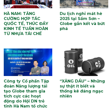
HÀ NAM: TĂNG
Du lịch nghỉ mát hè
CƯỜNG HỢP TÁC
2025 tại Sầm Sơn –
QUỐC TẾ, THÚC ĐẨY
Globe gắn kết và bứt
KINH TẾ TUẦN HOÀN
phá
TỪ NHỰA TÁI CHẾ
Công ty Cổ phần Tập
“XĂNG DẦU” – Những
đoàn Năng lượng tái
sự thật ít biết và
tạo Globe tham gia
thống kê đáng ngạc
tích cực các hoạt
nhiên
động do Hội DN trẻ
tỉnh Hà Nam tổ chức