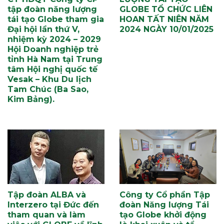
tập đoàn năng lượng
GLOBE TỔ CHỨC LIÊN
tái tạo Globe tham gia
HOAN TẤT NIÊN NĂM
Đại hội lần thứ V,
2024 NGÀY 10/01/2025
nhiệm kỳ 2024 – 2029
Hội Doanh nghiệp trẻ
tỉnh Hà Nam tại Trung
tâm Hội nghị quốc tế
Vesak – Khu Du lịch
Tam Chúc (Ba Sao,
Kim Bảng).
Tập đoàn ALBA và
Công ty Cổ phần Tập
Interzero tại Đức đến
đoàn Năng lượng Tái
tham quan và làm
tạo Globe khởi động