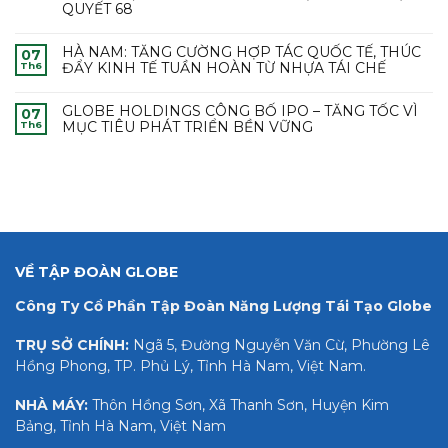
QUYẾT 68
HÀ NAM: TĂNG CƯỜNG HỢP TÁC QUỐC TẾ, THÚC
07
ĐẨY KINH TẾ TUẦN HOÀN TỪ NHỰA TÁI CHẾ
Th6
GLOBE HOLDINGS CÔNG BỐ IPO – TĂNG TỐC VÌ
07
MỤC TIÊU PHÁT TRIỂN BỀN VỮNG
Th6
VỀ TẬP ĐOÀN GLOBE
Công Ty Cổ Phần Tập Đoàn Năng Lượng Tái Tạo Globe
TRỤ SỞ CHÍNH:
Ngã 5, Đường Nguyễn Văn Cừ, Phường Lê
Hồng Phong, TP. Phủ Lý, Tỉnh Hà Nam, Việt Nam.
NHÀ MÁY:
Thôn Hồng Sơn, Xã Thanh Sơn, Huyện Kim
Bảng, Tỉnh Hà Nam, Việt Nam