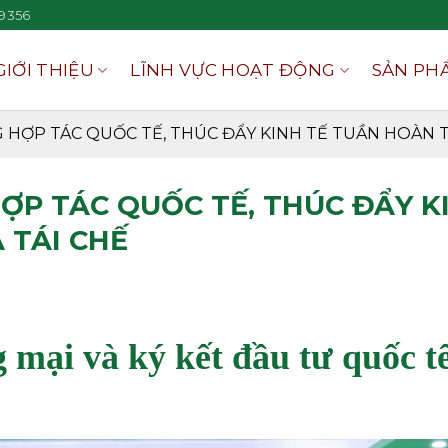
9356
GIỚI THIỆU
LĨNH VỰC HOẠT ĐỘNG
SẢN PH
 HỢP TÁC QUỐC TẾ, THÚC ĐẨY KINH TẾ TUẦN HOÀN T
ỢP TÁC QUỐC TẾ, THÚC ĐẨY K
 TÁI CHẾ
 mại và ký kết đầu tư quốc t