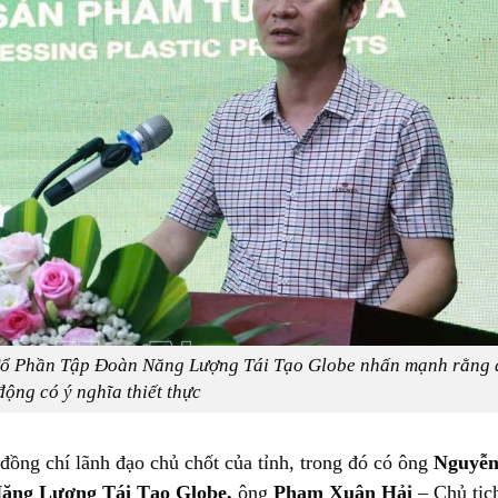
ổ Phần Tập Đoàn Năng Lượng Tái Tạo Globe nhấn mạnh rằng 
động có ý nghĩa thiết thực
đồng chí lãnh đạo chủ chốt của tỉnh, trong đó có ông
Nguyễ
Năng Lượng Tái Tạo
Globe,
ông
Phạm Xuân Hải
– Chủ tịc