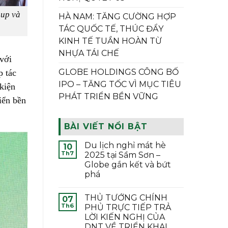
oup và
HÀ NAM: TĂNG CƯỜNG HỢP
TÁC QUỐC TẾ, THÚC ĐẨY
KINH TẾ TUẦN HOÀN TỪ
NHỰA TÁI CHẾ
với
GLOBE HOLDINGS CÔNG BỐ
p tác
IPO – TĂNG TỐC VÌ MỤC TIÊU
 kiện
PHÁT TRIỂN BỀN VỮNG
iển bền
BÀI VIẾT NỔI BẬT
Du lịch nghỉ mát hè
10
Th7
2025 tại Sầm Sơn –
Globe gắn kết và bứt
phá
THỦ TƯỚNG CHÍNH
07
Th6
PHỦ TRỰC TIẾP TRẢ
LỜI KIẾN NGHỊ CỦA
DNT VỀ TRIỂN KHAI