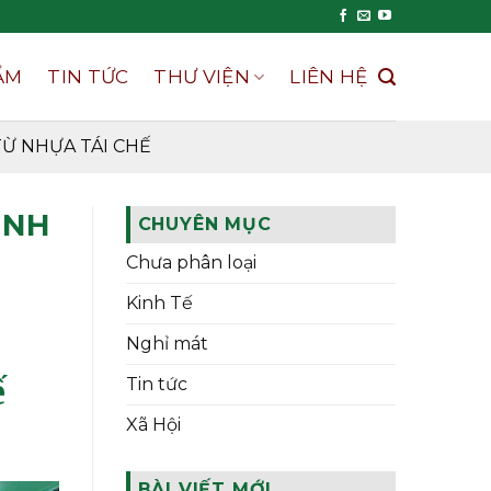
ẨM
TIN TỨC
THƯ VIỆN
LIÊN HỆ
Ừ NHỰA TÁI CHẾ
INH
CHUYÊN MỤC
Chưa phân loại
Kinh Tế
Nghỉ mát
ế
Tin tức
Xã Hội
BÀI VIẾT MỚI