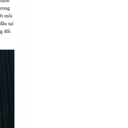
 định
trong
ới môi
đầu tại
ng đối