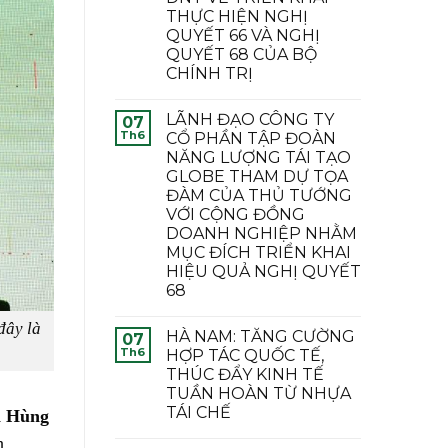
THỰC HIỆN NGHỊ
QUYẾT 66 VÀ NGHỊ
QUYẾT 68 CỦA BỘ
CHÍNH TRỊ
LÃNH ĐẠO CÔNG TY
07
Th6
CỔ PHẦN TẬP ĐOÀN
NĂNG LƯỢNG TÁI TẠO
GLOBE THAM DỰ TỌA
ĐÀM CỦA THỦ TƯỚNG
VỚI CỘNG ĐỒNG
DOANH NGHIỆP NHẰM
MỤC ĐÍCH TRIỂN KHAI
HIỆU QUẢ NGHỊ QUYẾT
68
đây là
HÀ NAM: TĂNG CƯỜNG
07
Th6
HỢP TÁC QUỐC TẾ,
THÚC ĐẨY KINH TẾ
TUẦN HOÀN TỪ NHỰA
TÁI CHẾ
n Hùng
h