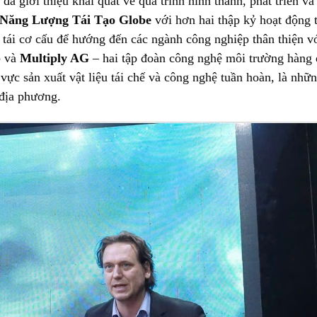
ã giới thiệu khái quát về quá trình hình thành, phát triển và
Năng Lượng Tái Tạo Globe
với hơn hai thập kỷ hoạt động 
h tái cơ cấu để hướng đến các ngành công nghiệp thân thiện v
p
và
Multiply AG
– hai tập đoàn công nghệ môi trường hàng 
 vực sản xuất vật liệu tái chế và công nghệ tuần hoàn, là nhữ
 địa phương.