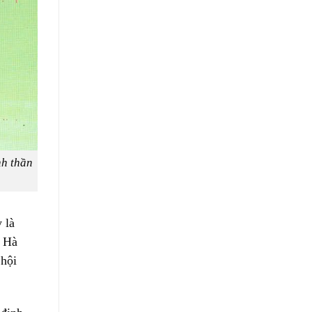
nh thần
 là
h Hà
 hội