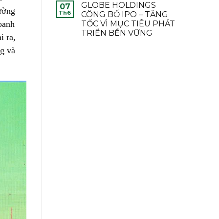
GLOBE HOLDINGS
07
ường
Th6
CÔNG BỐ IPO – TĂNG
oanh
TỐC VÌ MỤC TIÊU PHÁT
TRIỂN BỀN VỮNG
i ra,
ng và