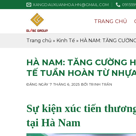
Bỏ
XANGDAUXUANHOA.HN@GMAIL.COM
091559
qua
nội
TRANG CHỦ
dung
Trang chủ
»
Kinh Tế
»
HÀ NAM: TĂNG CƯỜNG
HÀ NAM: TĂNG CƯỜNG H
TẾ TUẦN HOÀN TỪ NHỰA
ĐĂNG NGÀY
7 THÁNG 6, 2025
BỞI
TRINH TRẦN
Sự kiện xúc tiến thương
tại Hà Nam