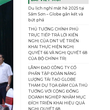
Du lịch nghỉ mát hè 2025 tại
Sầm Sơn – Globe gắn kết và
bứt phá
THỦ TƯỚNG CHÍNH PHỦ
TRỰC TIẾP TRẢ LỜI KIẾN
NGHỊ CỦA DNT VỀ TRIỂN
KHAI THỰC HIỆN NGHỊ
QUYẾT 66 VÀ NGHỊ QUYẾT 68
CỦA BỘ CHÍNH TRỊ
LÃNH ĐẠO CÔNG TY CỔ
PHẦN TẬP ĐOÀN NĂNG
LƯỢNG TÁI TẠO GLOBE
THAM DỰ TỌA ĐÀM CỦA THỦ
TƯỚNG VỚI CỘNG ĐỒNG
DOANH NGHIỆP NHẰM MỤC
ĐÍCH TRIỂN KHAI HIỆU QUẢ
NGHỊ QUYẾT 68