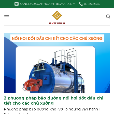
Bỏ
XANGDAUXUANHOA.HN@GMAIL.COM
0915599356
qua
nội
dung
2 phương pháp bảo dưỡng nồi hơi đốt dầu chi
tiết cho các chủ xưởng
Phương pháp bảo dưỡng khô (với lò ngừng vận hành 1