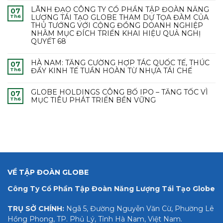
LÃNH ĐẠO CÔNG TY CỔ PHẦN TẬP ĐOÀN NĂNG
07
LƯỢNG TÁI TẠO GLOBE THAM DỰ TỌA ĐÀM CỦA
Th6
THỦ TƯỚNG VỚI CỘNG ĐỒNG DOANH NGHIỆP
NHẰM MỤC ĐÍCH TRIỂN KHAI HIỆU QUẢ NGHỊ
QUYẾT 68
HÀ NAM: TĂNG CƯỜNG HỢP TÁC QUỐC TẾ, THÚC
07
ĐẨY KINH TẾ TUẦN HOÀN TỪ NHỰA TÁI CHẾ
Th6
GLOBE HOLDINGS CÔNG BỐ IPO – TĂNG TỐC VÌ
07
MỤC TIÊU PHÁT TRIỂN BỀN VỮNG
Th6
VỀ TẬP ĐOÀN GLOBE
Công Ty Cổ Phần Tập Đoàn Năng Lượng Tái Tạo Globe
TRỤ SỞ CHÍNH:
Ngã 5, Đường Nguyễn Văn Cừ, Phường Lê
Hồng Phong, TP. Phủ Lý, Tỉnh Hà Nam, Việt Nam.