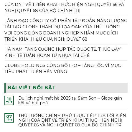
CỦA DNT VỀ TRIỂN KHAI THỰC HIỆN NGHỊ QUYẾT 66 VÀ
NGHỊ QUYẾT 68 CỦA BỘ CHÍNH TRỊ
LÃNH ĐẠO CÔNG TY CỔ PHẦN TẬP ĐOÀN NĂNG LƯỢNG
TÁI TẠO GLOBE THAM DỰ TỌA ĐÀM CỦA THỦ TƯỚNG
VỚI CỘNG ĐỒNG DOANH NGHIỆP NHẰM MỤC ĐÍCH
TRIỂN KHAI HIỆU QUẢ NGHỊ QUYẾT 68
HÀ NAM: TĂNG CƯỜNG HỢP TÁC QUỐC TẾ, THÚC ĐẨY
KINH TẾ TUẦN HOÀN TỪ NHỰA TÁI CHẾ
GLOBE HOLDINGS CÔNG BỐ IPO – TĂNG TỐC VÌ MỤC
TIÊU PHÁT TRIỂN BỀN VỮNG
BÀI VIẾT NỔI BẬT
Du lịch nghỉ mát hè 2025 tại Sầm Sơn – Globe gắn
10
kết và bứt phá
Th7
THỦ TƯỚNG CHÍNH PHỦ TRỰC TIẾP TRẢ LỜI KIẾN
07
NGHỊ CỦA DNT VỀ TRIỂN KHAI THỰC HIỆN NGHỊ
Th6
QUYẾT 66 VÀ NGHỊ QUYẾT 68 CỦA BỘ CHÍNH TRỊ