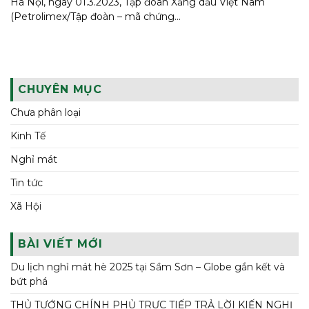
Hà Nội, ngày 01.3.2023, Tập đoàn Xăng dầu Việt Nam
(Petrolimex/Tập đoàn – mã chứng...
CHUYÊN MỤC
Chưa phân loại
Kinh Tế
Nghỉ mát
Tin tức
Xã Hội
BÀI VIẾT MỚI
Du lịch nghỉ mát hè 2025 tại Sầm Sơn – Globe gắn kết và
bứt phá
THỦ TƯỚNG CHÍNH PHỦ TRỰC TIẾP TRẢ LỜI KIẾN NGHỊ