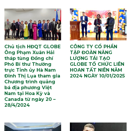
Chủ tịch HĐQT GLOBE
CÔNG TY CỔ PHẦN
Ông Phạm Xuân Hải
TẬP ĐOÀN NĂNG
tháp tùng Đồng chí
LƯỢNG TÁI TẠO
Phó Bí thư Thường
GLOBE TỔ CHỨC LIÊN
trực Tỉnh ủy Hà Nam
HOAN TẤT NIÊN NĂM
Đinh Thị Lụa tham gia
2024 NGÀY 10/01/2025
Chương trình quảng
bá địa phương Việt
Nam tại Hoa Kỳ và
Canada từ ngày 20 –
28/4/2024