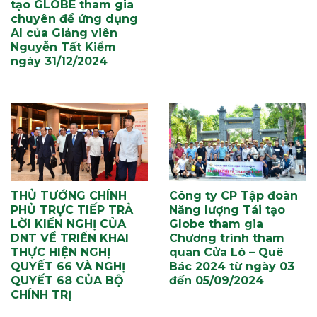
tạo GLOBE tham gia
chuyên đề ứng dụng
AI của Giảng viên
Nguyễn Tất Kiểm
ngày 31/12/2024
THỦ TƯỚNG CHÍNH
Công ty CP Tập đoàn
PHỦ TRỰC TIẾP TRẢ
Năng lượng Tái tạo
LỜI KIẾN NGHỊ CỦA
Globe tham gia
DNT VỀ TRIỂN KHAI
Chương trình tham
THỰC HIỆN NGHỊ
quan Cửa Lò – Quê
QUYẾT 66 VÀ NGHỊ
Bác 2024 từ ngày 03
QUYẾT 68 CỦA BỘ
đến 05/09/2024
CHÍNH TRỊ