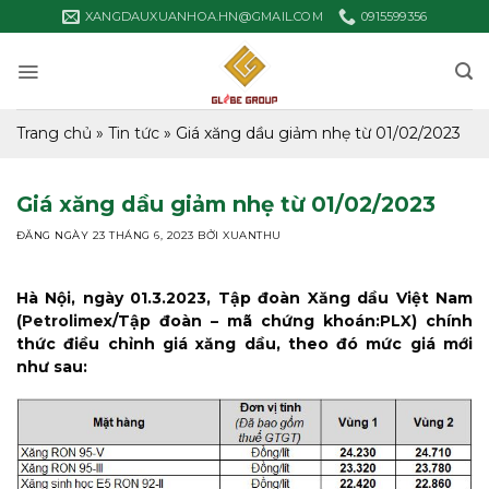
Bỏ
XANGDAUXUANHOA.HN@GMAIL.COM
0915599356
qua
nội
dung
Trang chủ
»
Tin tức
»
Giá xăng dầu giảm nhẹ từ 01/02/2023
Giá xăng dầu giảm nhẹ từ 01/02/2023
ĐĂNG NGÀY
23 THÁNG 6, 2023
BỞI
XUANTHU
Hà Nội, ngày 01.3.2023, Tập đoàn Xăng dầu Việt Nam
(
Petrolimex
/Tập đoàn – mã chứng khoán:
PLX
) chính
thức điều chỉnh giá xăng dầu, theo đó mức giá mới
như sau: