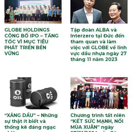
GLOBE HOLDINGS
Tập đoàn ALBA và
CÔNG BỐ IPO – TĂNG
Interzero tại Đức đến
TỐC VÌ MỤC TIÊU
tham quan và làm
PHÁT TRIỂN BỀN
việc với GLOBE về lĩnh
VỮNG
vực dầu nhựa ngày 27
tháng 11 năm 2023
“XĂNG DẦU” – Những
Chương trình tất niên
sự thật ít biết và
“KẾT SỨC MẠNH, NỐI
thống kê đáng ngạc
MÙA XUÂN” ngày