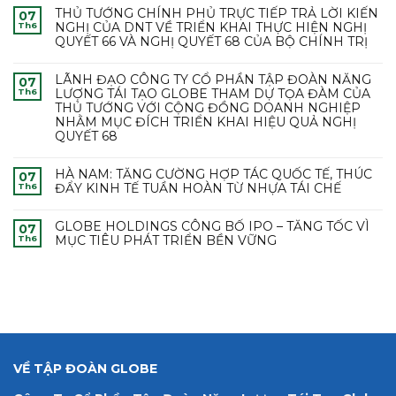
THỦ TƯỚNG CHÍNH PHỦ TRỰC TIẾP TRẢ LỜI KIẾN
07
NGHỊ CỦA DNT VỀ TRIỂN KHAI THỰC HIỆN NGHỊ
Th6
QUYẾT 66 VÀ NGHỊ QUYẾT 68 CỦA BỘ CHÍNH TRỊ
LÃNH ĐẠO CÔNG TY CỔ PHẦN TẬP ĐOÀN NĂNG
07
LƯỢNG TÁI TẠO GLOBE THAM DỰ TỌA ĐÀM CỦA
Th6
THỦ TƯỚNG VỚI CỘNG ĐỒNG DOANH NGHIỆP
NHẰM MỤC ĐÍCH TRIỂN KHAI HIỆU QUẢ NGHỊ
QUYẾT 68
HÀ NAM: TĂNG CƯỜNG HỢP TÁC QUỐC TẾ, THÚC
07
ĐẨY KINH TẾ TUẦN HOÀN TỪ NHỰA TÁI CHẾ
Th6
GLOBE HOLDINGS CÔNG BỐ IPO – TĂNG TỐC VÌ
07
MỤC TIÊU PHÁT TRIỂN BỀN VỮNG
Th6
VỀ TẬP ĐOÀN GLOBE