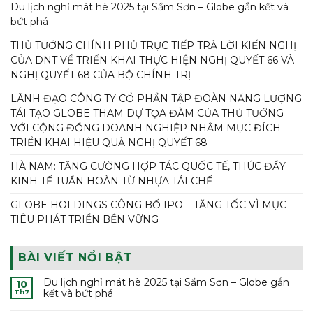
Du lịch nghỉ mát hè 2025 tại Sầm Sơn – Globe gắn kết và
bứt phá
THỦ TƯỚNG CHÍNH PHỦ TRỰC TIẾP TRẢ LỜI KIẾN NGHỊ
CỦA DNT VỀ TRIỂN KHAI THỰC HIỆN NGHỊ QUYẾT 66 VÀ
NGHỊ QUYẾT 68 CỦA BỘ CHÍNH TRỊ
LÃNH ĐẠO CÔNG TY CỔ PHẦN TẬP ĐOÀN NĂNG LƯỢNG
TÁI TẠO GLOBE THAM DỰ TỌA ĐÀM CỦA THỦ TƯỚNG
VỚI CỘNG ĐỒNG DOANH NGHIỆP NHẰM MỤC ĐÍCH
TRIỂN KHAI HIỆU QUẢ NGHỊ QUYẾT 68
HÀ NAM: TĂNG CƯỜNG HỢP TÁC QUỐC TẾ, THÚC ĐẨY
KINH TẾ TUẦN HOÀN TỪ NHỰA TÁI CHẾ
GLOBE HOLDINGS CÔNG BỐ IPO – TĂNG TỐC VÌ MỤC
TIÊU PHÁT TRIỂN BỀN VỮNG
BÀI VIẾT NỔI BẬT
Du lịch nghỉ mát hè 2025 tại Sầm Sơn – Globe gắn
10
kết và bứt phá
Th7