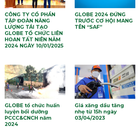
CÔNG TY CỔ PHẦN
GLOBE 2024 ĐỨNG
TẬP ĐOÀN NĂNG
TRƯỚC CƠ HỘI MANG
LƯỢNG TÁI TẠO
TÊN “SAF”
GLOBE TỔ CHỨC LIÊN
HOAN TẤT NIÊN NĂM
2024 NGÀY 10/01/2025
GLOBE tổ chức huấn
Giá xăng dầu tăng
luyện bồi dưỡng
nhẹ từ 15h ngày
PCCC&CNCH năm
03/04/2023
2024