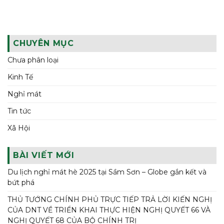
CHUYÊN MỤC
Chưa phân loại
Kinh Tế
Nghỉ mát
Tin tức
Xã Hội
BÀI VIẾT MỚI
Du lịch nghỉ mát hè 2025 tại Sầm Sơn – Globe gắn kết và
bứt phá
THỦ TƯỚNG CHÍNH PHỦ TRỰC TIẾP TRẢ LỜI KIẾN NGHỊ
CỦA DNT VỀ TRIỂN KHAI THỰC HIỆN NGHỊ QUYẾT 66 VÀ
NGHỊ QUYẾT 68 CỦA BỘ CHÍNH TRỊ