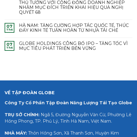
THỦ TƯỚNG VỚI CỘNG ĐỒNG DOANH NGHIỆP
NHẰM MỤC ĐÍCH TRIỂN KHAI HIỆU QUẢ NGHỊ
QUYẾT 68
HÀ NAM: TĂNG CƯỜNG HỢP TÁC QUỐC TẾ, THÚC
07
ĐẨY KINH TẾ TUẦN HOÀN TỪ NHỰA TÁI CHẾ
Th6
GLOBE HOLDINGS CÔNG BỐ IPO – TĂNG TỐC VÌ
07
MỤC TIÊU PHÁT TRIỂN BỀN VỮNG
Th6
VỀ TẬP ĐOÀN GLOBE
Công Ty Cổ Phần Tập Đoàn Năng Lượng Tái Tạo Globe
TRỤ SỞ CHÍNH:
Ngã 5, Đường Nguyễn Văn Cừ, Phường Lê
Hồng Phong, TP. Phủ Lý, Tỉnh Hà Nam, Việt Nam.
NHÀ MÁY:
Thôn Hồng Sơn, Xã Thanh Sơn, Huyện Kim