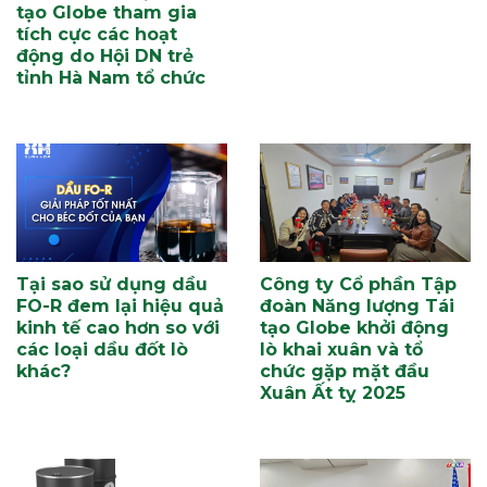
tạo Globe tham gia
tích cực các hoạt
động do Hội DN trẻ
tỉnh Hà Nam tổ chức
Tại sao sử dụng dầu
Công ty Cổ phần Tập
FO-R đem lại hiệu quả
đoàn Năng lượng Tái
kinh tế cao hơn so với
tạo Globe khởi động
các loại dầu đốt lò
lò khai xuân và tổ
khác?
chức gặp mặt đầu
Xuân Ất tỵ 2025