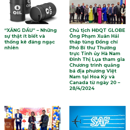
“XĂNG DẦU” – Những
Chủ tịch HĐQT GLOBE
sự thật ít biết và
Ông Phạm Xuân Hải
thống kê đáng ngạc
tháp tùng Đồng chí
nhiên
Phó Bí thư Thường
trực Tỉnh ủy Hà Nam
Đinh Thị Lụa tham gia
Chương trình quảng
bá địa phương Việt
Nam tại Hoa Kỳ và
Canada từ ngày 20 –
28/4/2024