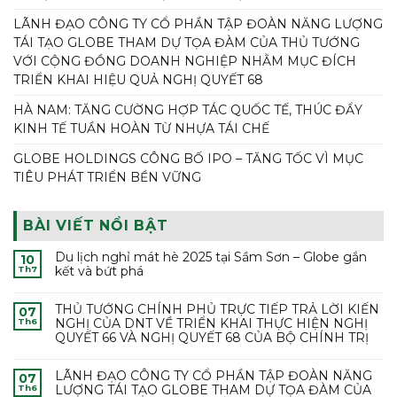
LÃNH ĐẠO CÔNG TY CỔ PHẦN TẬP ĐOÀN NĂNG LƯỢNG
TÁI TẠO GLOBE THAM DỰ TỌA ĐÀM CỦA THỦ TƯỚNG
VỚI CỘNG ĐỒNG DOANH NGHIỆP NHẰM MỤC ĐÍCH
TRIỂN KHAI HIỆU QUẢ NGHỊ QUYẾT 68
HÀ NAM: TĂNG CƯỜNG HỢP TÁC QUỐC TẾ, THÚC ĐẨY
KINH TẾ TUẦN HOÀN TỪ NHỰA TÁI CHẾ
GLOBE HOLDINGS CÔNG BỐ IPO – TĂNG TỐC VÌ MỤC
TIÊU PHÁT TRIỂN BỀN VỮNG
BÀI VIẾT NỔI BẬT
Du lịch nghỉ mát hè 2025 tại Sầm Sơn – Globe gắn
10
kết và bứt phá
Th7
THỦ TƯỚNG CHÍNH PHỦ TRỰC TIẾP TRẢ LỜI KIẾN
07
NGHỊ CỦA DNT VỀ TRIỂN KHAI THỰC HIỆN NGHỊ
Th6
QUYẾT 66 VÀ NGHỊ QUYẾT 68 CỦA BỘ CHÍNH TRỊ
LÃNH ĐẠO CÔNG TY CỔ PHẦN TẬP ĐOÀN NĂNG
07
LƯỢNG TÁI TẠO GLOBE THAM DỰ TỌA ĐÀM CỦA
Th6