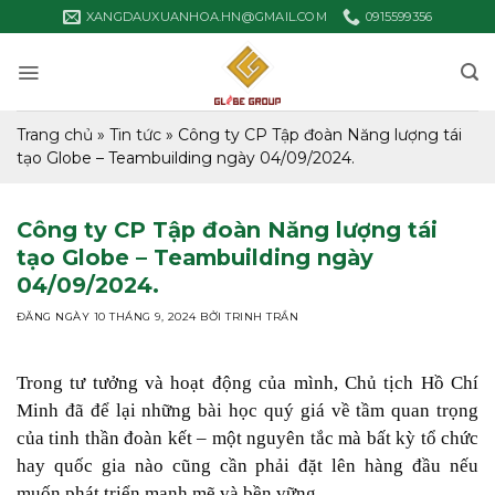
Bỏ
XANGDAUXUANHOA.HN@GMAIL.COM
0915599356
qua
nội
dung
Trang chủ
»
Tin tức
»
Công ty CP Tập đoàn Năng lượng tái
tạo Globe – Teambuilding ngày 04/09/2024.
Công ty CP Tập đoàn Năng lượng tái
tạo Globe – Teambuilding ngày
04/09/2024.
ĐĂNG NGÀY
10 THÁNG 9, 2024
BỞI
TRINH TRẦN
Trong tư tưởng và hoạt động của mình, Chủ tịch Hồ Chí
Minh đã để lại những bài học quý giá về tầm quan trọng
của tinh thần đoàn kết – một nguyên tắc mà bất kỳ tổ chức
hay quốc gia nào cũng cần phải đặt lên hàng đầu nếu
muốn phát triển mạnh mẽ và bền vững.