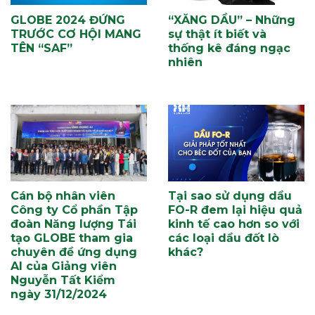
GLOBE 2024 ĐỨNG
“XĂNG DẦU” – Những
TRƯỚC CƠ HỘI MANG
sự thật ít biết và
TÊN “SAF”
thống kê đáng ngạc
nhiên
Cán bộ nhân viên
Tại sao sử dụng dầu
Công ty Cổ phần Tập
FO-R đem lại hiệu quả
đoàn Năng lượng Tái
kinh tế cao hơn so với
tạo GLOBE tham gia
các loại dầu đốt lò
chuyên đề ứng dụng
khác?
AI của Giảng viên
Nguyễn Tất Kiểm
ngày 31/12/2024