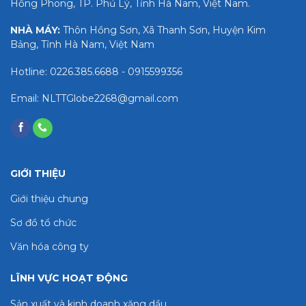
Hồng Phong, TP. Phủ Lý, Tỉnh Hà Nam, Việt Nam.
NHÀ MÁY:
Thôn Hồng Sơn, Xã Thanh Sơn, Huyện Kim
Bảng, Tỉnh Hà Nam, Việt Nam
Hotline: 0226.385.6688 - 0915599356
Email: NLTTGlobe2268@gmail.com
GIỚI THIỆU
Giới thiệu chung
Sơ đồ tổ chức
Văn hóa công ty
LĨNH VỰC HOẠT ĐỘNG
Sản xuất và kinh doanh xăng dầu