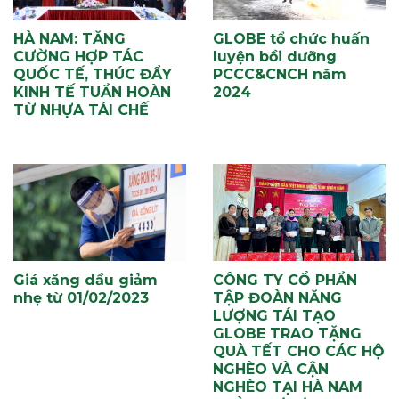
HÀ NAM: TĂNG
GLOBE tổ chức huấn
CƯỜNG HỢP TÁC
luyện bồi dưỡng
QUỐC TẾ, THÚC ĐẨY
PCCC&CNCH năm
KINH TẾ TUẦN HOÀN
2024
TỪ NHỰA TÁI CHẾ
Giá xăng dầu giảm
CÔNG TY CỔ PHẦN
nhẹ từ 01/02/2023
TẬP ĐOÀN NĂNG
LƯỢNG TÁI TẠO
GLOBE TRAO TẶNG
QUÀ TẾT CHO CÁC HỘ
NGHÈO VÀ CẬN
NGHÈO TẠI HÀ NAM