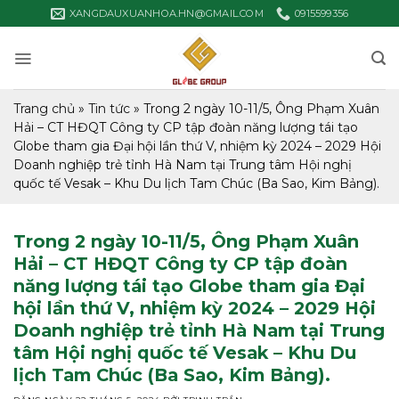
Bỏ
XANGDAUXUANHOA.HN@GMAIL.COM
0915599356
qua
nội
dung
Trang chủ
»
Tin tức
»
Trong 2 ngày 10-11/5, Ông Phạm Xuân
Hải – CT HĐQT Công ty CP tập đoàn năng lượng tái tạo
Globe tham gia Đại hội lần thứ V, nhiệm kỳ 2024 – 2029 Hội
Doanh nghiệp trẻ tỉnh Hà Nam tại Trung tâm Hội nghị
quốc tế Vesak – Khu Du lịch Tam Chúc (Ba Sao, Kim Bảng).
Trong 2 ngày 10-11/5, Ông Phạm Xuân
Hải – CT HĐQT Công ty CP tập đoàn
năng lượng tái tạo Globe tham gia Đại
hội lần thứ V, nhiệm kỳ 2024 – 2029 Hội
Doanh nghiệp trẻ tỉnh Hà Nam tại Trung
tâm Hội nghị quốc tế Vesak – Khu Du
lịch Tam Chúc (Ba Sao, Kim Bảng).