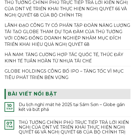
THỦ TƯỚNG CHÍNH PHỦ TRỰC TIẾP TRẢ LỜI KIẾN NGHỊ
CỦA DNT VỀ TRIỂN KHAI THỰC HIỆN NGHỊ QUYẾT 66 VÀ
NGHỊ QUYẾT 68 CỦA BỘ CHÍNH TRỊ
LÃNH ĐẠO CÔNG TY CỔ PHẦN TẬP ĐOÀN NĂNG LƯỢNG
TÁI TẠO GLOBE THAM DỰ TỌA ĐÀM CỦA THỦ TƯỚNG
VỚI CỘNG ĐỒNG DOANH NGHIỆP NHẰM MỤC ĐÍCH
TRIỂN KHAI HIỆU QUẢ NGHỊ QUYẾT 68
HÀ NAM: TĂNG CƯỜNG HỢP TÁC QUỐC TẾ, THÚC ĐẨY
KINH TẾ TUẦN HOÀN TỪ NHỰA TÁI CHẾ
GLOBE HOLDINGS CÔNG BỐ IPO – TĂNG TỐC VÌ MỤC
TIÊU PHÁT TRIỂN BỀN VỮNG
BÀI VIẾT NỔI BẬT
Du lịch nghỉ mát hè 2025 tại Sầm Sơn – Globe gắn
10
kết và bứt phá
Th7
THỦ TƯỚNG CHÍNH PHỦ TRỰC TIẾP TRẢ LỜI KIẾN
07
NGHỊ CỦA DNT VỀ TRIỂN KHAI THỰC HIỆN NGHỊ
Th6
QUYẾT 66 VÀ NGHỊ QUYẾT 68 CỦA BỘ CHÍNH TRỊ