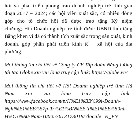
hội và phát triển phong trào doanh nghiệp trẻ tỉnh giai
đoạn 2017 – 2024; các hội viên xuất sắc, có nhiều đóng
góp cho tổ chức hội đã được trao tặng Kỷ niệm
chương; Hội Doanh nghiệp trẻ tỉnh được UBND tỉnh tặng
Bằng khen vì đã có thành tích xuất sắc trong sản xuất, kinh
doanh, góp phần phát triển kinh tế – xã hội của địa
phương.
Mọi thông tin chi tiết về Công ty CP Tập đoàn Năng lượng
tái tạo Globe xin vui lòng truy cập link:
https://globe.vn/
Mọi thông tin chi tiết về Hội Doanh nghiệp trẻ tỉnh Hà
Nam xin vui lòng truy cập link:
https://www.facebook.com/p/H%E1%BB%99i-Doanh-
Nghi%E1%BB%87p-Tr%E1%BA%BB-T%E1%BB%89nh-
H%C3%A0-Nam-100057613173018/?locale=vi_VN