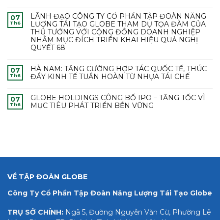
LÃNH ĐẠO CÔNG TY CỔ PHẦN TẬP ĐOÀN NĂNG
07
LƯỢNG TÁI TẠO GLOBE THAM DỰ TỌA ĐÀM CỦA
Th6
THỦ TƯỚNG VỚI CỘNG ĐỒNG DOANH NGHIỆP
NHẰM MỤC ĐÍCH TRIỂN KHAI HIỆU QUẢ NGHỊ
QUYẾT 68
HÀ NAM: TĂNG CƯỜNG HỢP TÁC QUỐC TẾ, THÚC
07
ĐẨY KINH TẾ TUẦN HOÀN TỪ NHỰA TÁI CHẾ
Th6
GLOBE HOLDINGS CÔNG BỐ IPO – TĂNG TỐC VÌ
07
MỤC TIÊU PHÁT TRIỂN BỀN VỮNG
Th6
VỀ TẬP ĐOÀN GLOBE
Công Ty Cổ Phần Tập Đoàn Năng Lượng Tái Tạo Globe
TRỤ SỞ CHÍNH:
Ngã 5, Đường Nguyễn Văn Cừ, Phường Lê