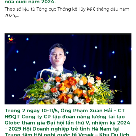
nửa cuối năm 2024.
Theo số liệu từ Tổng cục Thống kê, lũy kế 6 tháng đầu năm
2024,...
Trong 2 ngày 10-11/5, Ông Phạm Xuân Hải – CT
HĐQT Công ty CP tập đoàn năng lượng tái tạo
Globe tham gia Đại hội lần thứ V, nhiệm kỳ 2024
– 2029 Hội Doanh nghiệp trẻ tỉnh Hà Nam tại
Trung tâm Hội nghị quốc tế Vesak – Khu Du lịch