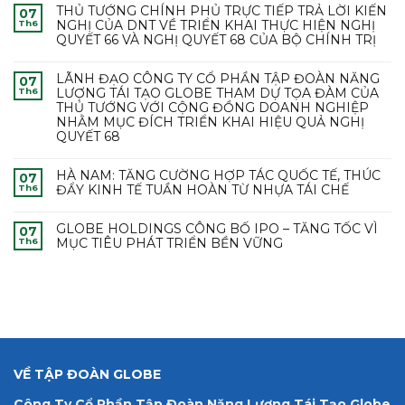
THỦ TƯỚNG CHÍNH PHỦ TRỰC TIẾP TRẢ LỜI KIẾN
07
NGHỊ CỦA DNT VỀ TRIỂN KHAI THỰC HIỆN NGHỊ
Th6
QUYẾT 66 VÀ NGHỊ QUYẾT 68 CỦA BỘ CHÍNH TRỊ
LÃNH ĐẠO CÔNG TY CỔ PHẦN TẬP ĐOÀN NĂNG
07
LƯỢNG TÁI TẠO GLOBE THAM DỰ TỌA ĐÀM CỦA
Th6
THỦ TƯỚNG VỚI CỘNG ĐỒNG DOANH NGHIỆP
NHẰM MỤC ĐÍCH TRIỂN KHAI HIỆU QUẢ NGHỊ
QUYẾT 68
HÀ NAM: TĂNG CƯỜNG HỢP TÁC QUỐC TẾ, THÚC
07
ĐẨY KINH TẾ TUẦN HOÀN TỪ NHỰA TÁI CHẾ
Th6
GLOBE HOLDINGS CÔNG BỐ IPO – TĂNG TỐC VÌ
07
MỤC TIÊU PHÁT TRIỂN BỀN VỮNG
Th6
VỀ TẬP ĐOÀN GLOBE
Công Ty Cổ Phần Tập Đoàn Năng Lượng Tái Tạo Globe