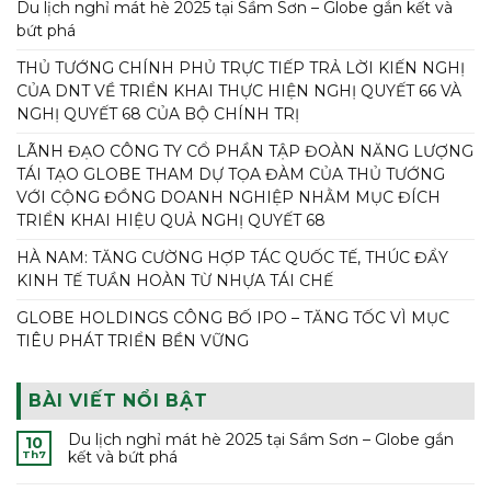
Du lịch nghỉ mát hè 2025 tại Sầm Sơn – Globe gắn kết và
bứt phá
THỦ TƯỚNG CHÍNH PHỦ TRỰC TIẾP TRẢ LỜI KIẾN NGHỊ
CỦA DNT VỀ TRIỂN KHAI THỰC HIỆN NGHỊ QUYẾT 66 VÀ
NGHỊ QUYẾT 68 CỦA BỘ CHÍNH TRỊ
LÃNH ĐẠO CÔNG TY CỔ PHẦN TẬP ĐOÀN NĂNG LƯỢNG
TÁI TẠO GLOBE THAM DỰ TỌA ĐÀM CỦA THỦ TƯỚNG
VỚI CỘNG ĐỒNG DOANH NGHIỆP NHẰM MỤC ĐÍCH
TRIỂN KHAI HIỆU QUẢ NGHỊ QUYẾT 68
HÀ NAM: TĂNG CƯỜNG HỢP TÁC QUỐC TẾ, THÚC ĐẨY
KINH TẾ TUẦN HOÀN TỪ NHỰA TÁI CHẾ
GLOBE HOLDINGS CÔNG BỐ IPO – TĂNG TỐC VÌ MỤC
TIÊU PHÁT TRIỂN BỀN VỮNG
BÀI VIẾT NỔI BẬT
Du lịch nghỉ mát hè 2025 tại Sầm Sơn – Globe gắn
10
kết và bứt phá
Th7