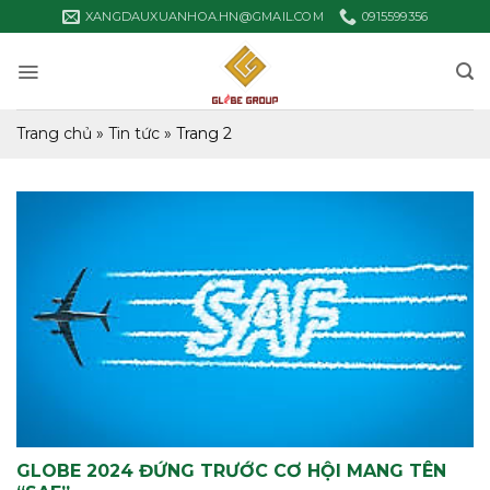
Bỏ
XANGDAUXUANHOA.HN@GMAIL.COM
0915599356
qua
nội
dung
Trang chủ
»
Tin tức
»
Trang 2
GLOBE 2024 ĐỨNG TRƯỚC CƠ HỘI MANG TÊN